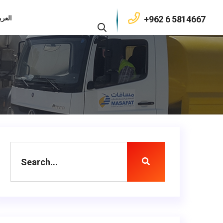
+962 6 5814667
العرب