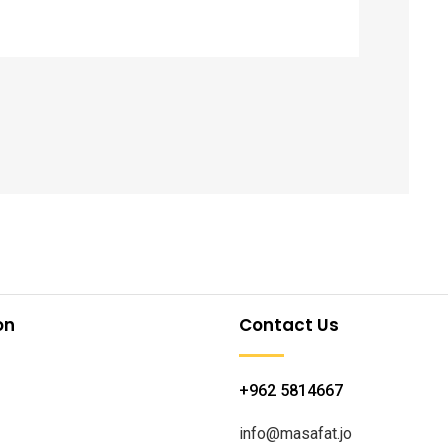
on
Contact Us
+962 5814667
info@masafat.jo